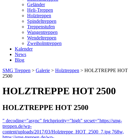
Geländer
Heli-Treppen
Holztreppen
Spindeltreppen
Treppenstufen
Wangentreppen
Wendeltreppen
Zweiholmtreppen
Kalender
News
Blog
SMG Treppen
>
Galerie
>
Holztreppen
>
HOLZTREPPE HOT
2500
HOLZTREPPE HOT 2500
HOLZTREPPE HOT 2500
" decoding="async" fetchpriority="high" srcset="https://smg-
treppen.de/wp-
content/uploads/2017/03/Holztreppe_HOT_2500_7.jpg 768w,
https://smg-treppen.de/wp-