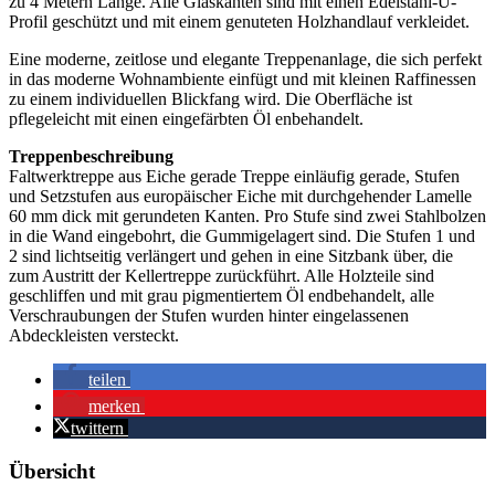
zu 4 Metern Länge. Alle Glaskanten sind mit einen Edelstahl-U-
Profil geschützt und mit einem genuteten Holzhandlauf verkleidet.
Eine moderne, zeitlose und elegante Treppenanlage, die sich perfekt
in das moderne Wohnambiente einfügt und mit kleinen Raffinessen
zu einem individuellen Blickfang wird. Die Oberfläche ist
pflegeleicht mit einen eingefärbten Öl enbehandelt.
Treppenbeschreibung
Faltwerktreppe aus Eiche gerade Treppe einläufig gerade, Stufen
und Setzstufen aus europäischer Eiche mit durchgehender Lamelle
60 mm dick mit gerundeten Kanten. Pro Stufe sind zwei Stahlbolzen
in die Wand eingebohrt, die Gummigelagert sind. Die Stufen 1 und
2 sind lichtseitig verlängert und gehen in eine Sitzbank über, die
zum Austritt der Kellertreppe zurückführt. Alle Holzteile sind
geschliffen und mit grau pigmentiertem Öl endbehandelt, alle
Verschraubungen der Stufen wurden hinter eingelassenen
Abdeckleisten versteckt.
teilen
merken
twittern
Übersicht