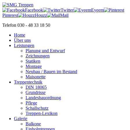
Facebook
Twitter
Eyeem
Pinterest
Houzz
Mail
Telefon 030 - 48 33 18 50
Home
Über uns
Leistungen
Planung und Entwurf
Zeichnungen
Statiken
Montage
Neubau / Bauen im Bestand
Maisonette
Treppentechnik
DIN 18065
Grundrisse
Landesbauordnung
Pflege
Schallschutz
Treppen-Lexikon
Galerie
Balkone
Einholmtreppen