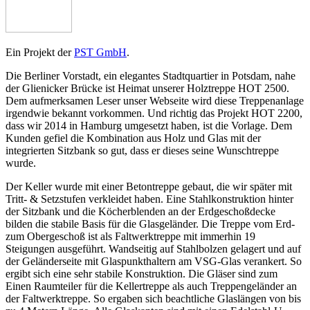
Ein Projekt der
PST GmbH
.
Die Berliner Vorstadt, ein elegantes Stadtquartier in Potsdam, nahe
der Glienicker Brücke ist Heimat unserer Holztreppe HOT 2500.
Dem aufmerksamen Leser unser Webseite wird diese Treppenanlage
irgendwie bekannt vorkommen. Und richtig das Projekt HOT 2200,
dass wir 2014 in Hamburg umgesetzt haben, ist die Vorlage. Dem
Kunden gefiel die Kombination aus Holz und Glas mit der
integrierten Sitzbank so gut, dass er dieses seine Wunschtreppe
wurde.
Der Keller wurde mit einer Betontreppe gebaut, die wir später mit
Tritt- & Setzstufen verkleidet haben. Eine Stahlkonstruktion hinter
der Sitzbank und die Köcherblenden an der Erdgeschoßdecke
bilden die stabile Basis für die Glasgeländer. Die Treppe vom Erd-
zum Obergeschoß ist als Faltwerktreppe mit immerhin 19
Steigungen ausgeführt. Wandseitig auf Stahlbolzen gelagert und auf
der Geländerseite mit Glaspunkthaltern am VSG-Glas verankert. So
ergibt sich eine sehr stabile Konstruktion. Die Gläser sind zum
Einen Raumteiler für die Kellertreppe als auch Treppengeländer an
der Faltwerktreppe. So ergaben sich beachtliche Glaslängen von bis