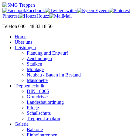
Facebook
Twitter
Eyeem
Pinterest
Houzz
Mail
Telefon 030 - 48 33 18 50
Home
Über uns
Leistungen
Planung und Entwurf
Zeichnungen
Statiken
Montage
Neubau / Bauen im Bestand
Maisonette
Treppentechnik
DIN 18065
Grundrisse
Landesbauordnung
Pflege
Schallschutz
Treppen-Lexikon
Galerie
Balkone
Einholmtreppen