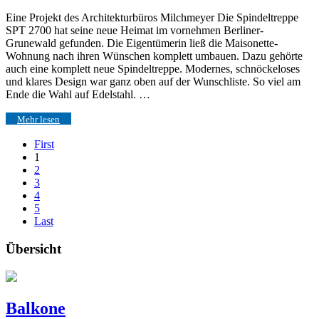
Eine Projekt des Architekturbüros Milchmeyer Die Spindeltreppe
SPT 2700 hat seine neue Heimat im vornehmen Berliner-
Grunewald gefunden. Die Eigentümerin ließ die Maisonette-
Wohnung nach ihren Wünschen komplett umbauen. Dazu gehörte
auch eine komplett neue Spindeltreppe. Modernes, schnöckeloses
und klares Design war ganz oben auf der Wunschliste. So viel am
Ende die Wahl auf Edelstahl. …
Mehr lesen
First
1
2
3
4
5
Last
Übersicht
Balkone