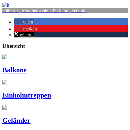
Gitterrost, Maschenweite 30×10 mm, verzinkt
teilen
merken
twittern
Übersicht
Balkone
Einholmtreppen
Geländer