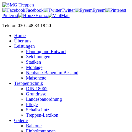
Facebook
Twitter
Eyeem
Pinterest
Houzz
Mail
Telefon 030 - 48 33 18 50
Home
Über uns
Leistungen
Planung und Entwurf
Zeichnungen
Statiken
Montage
Neubau / Bauen im Bestand
Maisonette
Treppentechnik
DIN 18065
Grundrisse
Landesbauordnung
Pflege
Schallschutz
Treppen-Lexikon
Galerie
Balkone
Einholmtreppen