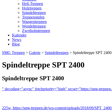
Heli-Treppen
Holztreppen
Spindeltreppen
Treppenstufen
Wangentreppen
Wendeltreppen
Zweiholmtreppen
Kalender
News
Blog
SMG Treppen
>
Galerie
>
Spindeltreppen
>
Spindeltreppe SPT 2400
Spindeltreppe SPT 2400
Spindeltreppe SPT 2400
" decoding="async" fetchpriority="high" srcset="https://smg-trepp
225w, https://smg-treppen.de/wp-content/uploads/2018/09/SPT_240