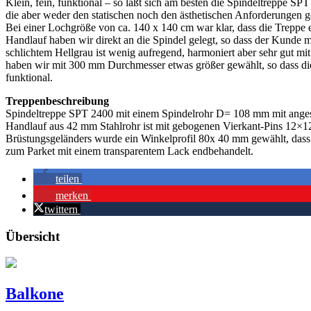
Klein, fein, funktional – so läßt sich am besten die Spindeltreppe 
die aber weder den statischen noch den ästhetischen Anforderungen 
Bei einer Lochgröße von ca. 140 x 140 cm war klar, dass die Treppe 
Handlauf haben wir direkt an die Spindel gelegt, so dass der Kunde m
schlichtem Hellgrau ist wenig aufregend, harmoniert aber sehr gut m
haben wir mit 300 mm Durchmesser etwas größer gewählt, so dass die G
funktional.
Treppenbeschreibung
Spindeltreppe SPT 2400 mit einem Spindelrohr D= 108 mm mit angesc
Handlauf aus 42 mm Stahlrohr ist mit gebogenen Vierkant-Pins 12×12 
Brüstungsgeländers wurde ein Winkelprofil 80x 40 mm gewählt, dass 
zum Parket mit einem transparentem Lack endbehandelt.
teilen
merken
twittern
Übersicht
Balkone