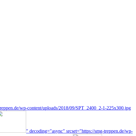
g-treppen.de/wp-content/uploads/2018/09/SPT_2400_2-1-225x300.jpg
" decoding="async" srcset="https://smg-treppen.de/wp-