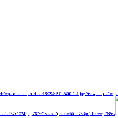
en.de/wp-content/uploads/2018/09/SPT_2400_2-1.jpg 768w, https://sm
0_2-1-767x1024.jpg 767w" sizes="(max-width: 768px) 100vw, 768px