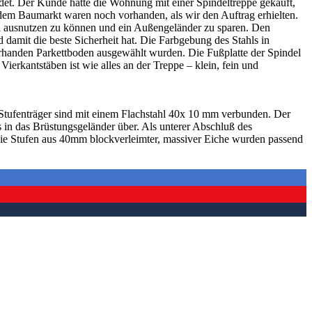
det. Der Kunde hatte die Wohnung mit einer Spindeltreppe gekauft,
 dem Baumarkt waren noch vorhanden, als wir den Auftrag erhielten.
mal ausnutzen zu können und ein Außengeländer zu sparen. Den
 damit die beste Sicherheit hat. Die Farbgebung des Stahls in
vorhanden Parkettboden ausgewählt wurden. Die Fußplatte der Spindel
erkantstäben ist wie alles an der Treppe – klein, fein und
tufenträger sind mit einem Flachstahl 40x 10 mm verbunden. Der
 in das Brüstungsgeländer über. Als unterer Abschluß des
 Die Stufen aus 40mm blockverleimter, massiver Eiche wurden passend