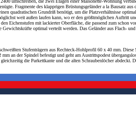
SPT 2400 umschreiben, die zwei Etagen einer Maisonette-Wohnung verbin
genügte. Fragmente des klapprigen Brüstungsgeländer a la Bausatz aus
einen quadratischen Grundriß benötigt, um die Platzverhältnisse opti
öglichst weit außen laufen kann, wo er den größtmöglichen Auftritt und
it den Eichenstufen mit lackierter Oberfläche, die passend zum schon 
ewichtskräfte optimal verteilt werden. Das Geländer aus Flach- und Vi
hweißten Stufenträgern aus Rechteck-Hohlprofil 60 x 40 mm. Diese S
mm an der Spindel befestigt und geht am Austrittspodest übergangslos
gleichzeitig die Parkettkante und die alten Schraubenlöcher abdeckt.