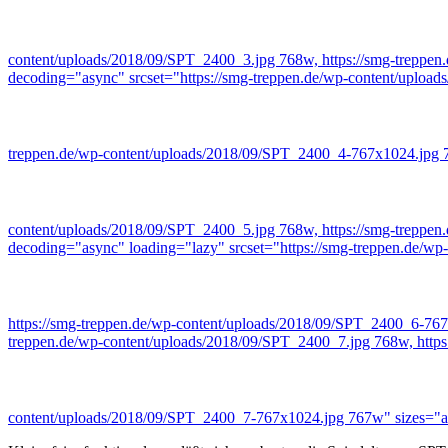
content/uploads/2018/09/SPT_2400_3.jpg 768w, https://smg-treppe
decoding="async" srcset="https://smg-treppen.de/wp-content/uploa
treppen.de/wp-content/uploads/2018/09/SPT_2400_4-767x1024.jpg 
content/uploads/2018/09/SPT_2400_5.jpg 768w, https://smg-treppe
decoding="async" loading="lazy" srcset="https://smg-treppen.de/w
https://smg-treppen.de/wp-content/uploads/2018/09/SPT_2400_6-76
treppen.de/wp-content/uploads/2018/09/SPT_2400_7.jpg 768w, https
content/uploads/2018/09/SPT_2400_7-767x1024.jpg 767w" sizes="a