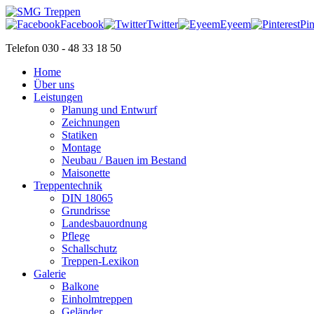
Facebook
Twitter
Eyeem
Pin
Telefon 030 - 48 33 18 50
Home
Über uns
Leistungen
Planung und Entwurf
Zeichnungen
Statiken
Montage
Neubau / Bauen im Bestand
Maisonette
Treppentechnik
DIN 18065
Grundrisse
Landesbauordnung
Pflege
Schallschutz
Treppen-Lexikon
Galerie
Balkone
Einholmtreppen
Geländer