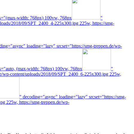
es="(max-width: 768px) 100vw, 768px
"
uploads/2018/09/SPT_2400_4-225x300.jpg 225w, https://smg-
ding="async" loading="lazy" srcset="https://smg-treppen.de/wp-
s="auto, (max-width: 768px) 100vw, 768px
"
n.de/wp-content/uploads/2018/09/SPT_2400_6-225x300.jpg 225w,
" decoding="async" loading="lazy" srcset="https://smg-
g 225w, https://smg-treppen.de/wp-