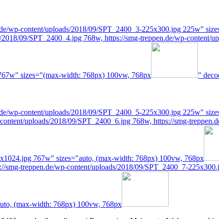
n.de/wp-content/uploads/2018/09/SPT_2400_3-225x300.jpg 225w" siz
ds/2018/09/SPT_2400_4.jpg 768w, https://smg-treppen.de/wp-content/
767w" sizes="(max-width: 768px) 100vw, 768px
" deco
n.de/wp-content/uploads/2018/09/SPT_2400_5-225x300.jpg 225w" size
p-content/uploads/2018/09/SPT_2400_6.jpg 768w, https://smg-treppe
7x1024.jpg 767w" sizes="auto, (max-width: 768px) 100vw, 768px
://smg-treppen.de/wp-content/uploads/2018/09/SPT_2400_7-225x300.jp
uto, (max-width: 768px) 100vw, 768px