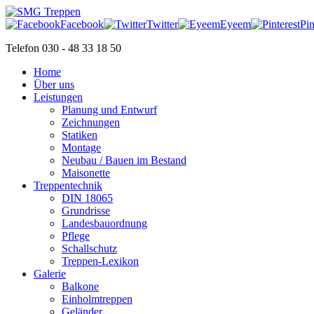
Facebook
Twitter
Eyeem
Pin
Telefon 030 - 48 33 18 50
Home
Über uns
Leistungen
Planung und Entwurf
Zeichnungen
Statiken
Montage
Neubau / Bauen im Bestand
Maisonette
Treppentechnik
DIN 18065
Grundrisse
Landesbauordnung
Pflege
Schallschutz
Treppen-Lexikon
Galerie
Balkone
Einholmtreppen
Geländer