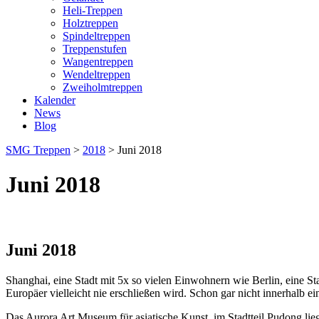
Heli-Treppen
Holztreppen
Spindeltreppen
Treppenstufen
Wangentreppen
Wendeltreppen
Zweiholmtreppen
Kalender
News
Blog
SMG Treppen
>
2018
>
Juni 2018
Juni 2018
Juni 2018
Shanghai, eine Stadt mit 5x so vielen Einwohnern wie Berlin, eine Stad
Europäer vielleicht nie erschließen wird. Schon gar nicht innerhalb e
Das Aurora Art Museum für asiatische Kunst, im Stadtteil Pudong lie