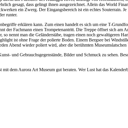
 ehrlich gesagt, dass gelingt ihnen ausgezeichnet. Allein das World Fin
kwerken ein Zwerg. Der Eingangsbereich ist ein echtes Souterrain. Je
er runter.
penbegriffe erklären kann. Zum einen handelt es sich um eine T-Grundf
nnt der Fachmann einen Trompetenantritt. Die Treppe öffnet sich am Ant
er, so nennt man die Geländerstäbe, tragen einen noch gewaltigeren Han
 Highlight ist ohne Frage der polierte Boden. Einem Bergsee bei Windstill
den Abend wieder poliert wird, aber die berühmten Museumslatschen b
, Kunst- und Gebrauchsgegenstände, Bilder und Schmuck zu sehen. Beso
t mit dem Aurora Art Museum gut beraten. Wer Lust hat das Kalenderb