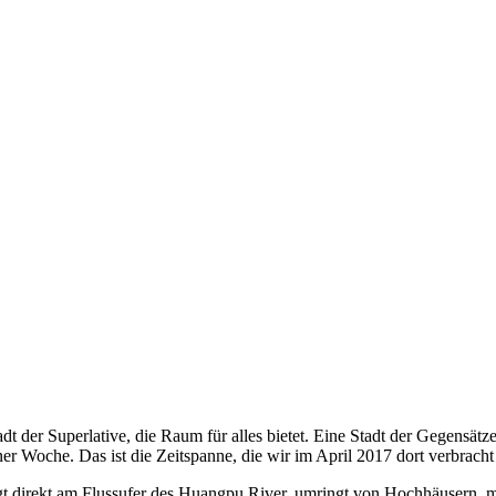
t der Superlative, die Raum für alles bietet. Eine Stadt der Gegensätze 
iner Woche. Das ist die Zeitspanne, die wir im April 2017 dort verbrac
gt direkt am Flussufer des Huangpu River, umringt von Hochhäusern, m