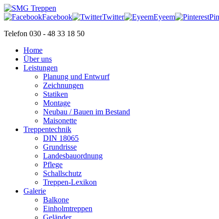
Facebook
Twitter
Eyeem
Pin
Telefon 030 - 48 33 18 50
Home
Über uns
Leistungen
Planung und Entwurf
Zeichnungen
Statiken
Montage
Neubau / Bauen im Bestand
Maisonette
Treppentechnik
DIN 18065
Grundrisse
Landesbauordnung
Pflege
Schallschutz
Treppen-Lexikon
Galerie
Balkone
Einholmtreppen
Geländer