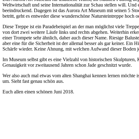
Weltwirtschaft und seine Internationalität zur Schau stellen will. Und
beeindruckend. Dagegen ist das Aurora Art Museum mit seinen 5 Stoc
betritt, geht es entweder diese wunderschöne Natursteintreppe hoch od
Diese Treppe ist ein Paradebeispiel an der man möglichst viele Trep
von dort zwei weitere Läufe links und rechts abgehen. Weiterhin erke
einer Trompete sehr ähnlich, daher auch dieser Name. Riesige Balust
aber eine für die Sicherheit ist der allemal besser als gar keiner. Ein
Schärfe wieder. Keine Ahnung, mit welchen Aufwand dieser Boden je
Im Museum selbst gibt es eine Vielzahl von historischen Skulpturen
Genauigkeit vor zweitausend Jahren schon Jade geschnitzt wurde.
Wer also auch mal etwas vom alten Shanghai kennen lernen möchte is
um. Sieht fast genau schön aus.
Euch allen einen schönen Juni 2018.