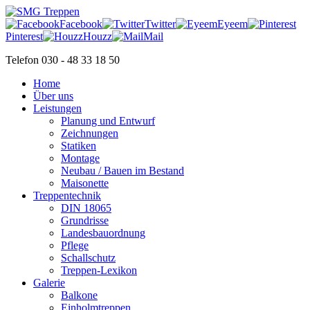
Facebook
Twitter
Eyeem
Pinterest
Houzz
Mail
Telefon 030 - 48 33 18 50
Home
Über uns
Leistungen
Planung und Entwurf
Zeichnungen
Statiken
Montage
Neubau / Bauen im Bestand
Maisonette
Treppentechnik
DIN 18065
Grundrisse
Landesbauordnung
Pflege
Schallschutz
Treppen-Lexikon
Galerie
Balkone
Einholmtreppen